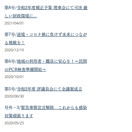
第8号/
令和2年度補正予算 理事会にて可決 厳
しい財政環境に...
2021/04/01
第7号/
逆境・コロナ禍に負けず未来につなが
る挑戦を！
2020/12/10
第6号/
地域の利用者・職員に安心を！～民間
のPCR検査準備開始～
2020/10/01
第5号/
令和2年度 評議員会にて全議案成立
2020/06/30
号外－3/
緊急事態宣言解除…これからも感染
対策頑張ります
2020/05/25