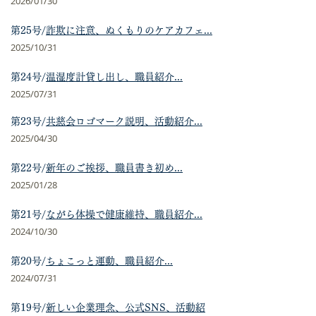
2026/01
/30
第25号/
詐欺に注意、ぬくもりのケアカフェ...
2025/10
/31
第24号/
温湿度計貸し出し、職員紹介...
2025/07
/31
第23号/
共慈会ロゴマーク説明、活動紹介...
2025/04
/30
第22号/
新年のご挨拶、職員書き初め...
2025/01
/28
第21号/
ながら体操で健康維持、職員紹介...
2024/10
/30
第20号/
ちょこっと運動、職員紹介...
2024/07
/31
第19号/
新しい企業理念
、公式SNS、活動紹