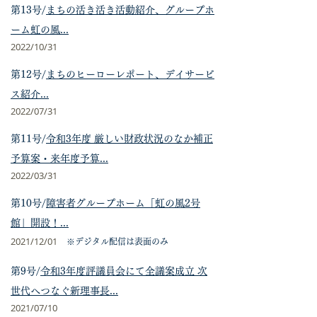
第13号/
まちの活き活き活動紹介、グループホ
ーム虹の
風
...
2022/10/31
第12号/
まちのヒーローレポート、デイサービ
ス紹介
...
2022/07/31
第11号/
令和3年度 厳しい財政状況のなか補正
予算案・来年度予算...
2022/03/31
第10号/
障害者グループホーム「虹の風2号
館」開設！...
2021/12/01
※
デジタル配信は表面のみ​
第9号/
令和3年度評議員会にて全議案成立 次
世代へつなぐ新理事長...
2021/07/10