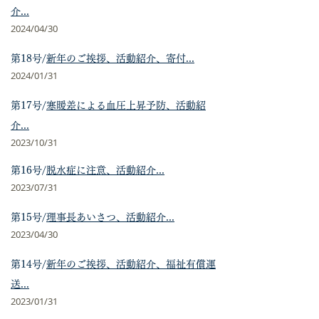
介...
2024/04
/30
第18号/
新年のご挨拶
、活動紹介、寄付...
2024/01
/31
第17号/
寒暖差による血圧上昇予防
、
活動紹
介...
2023/10
/31
第16号/
脱水症に注意
、活動紹介...
2023/07
/31
第15号/
理事長あいさつ
、活動紹介...
2023/04
/30
第14号/
新年のご挨拶、活動紹介、福祉有償運
送...
2023/01
/31