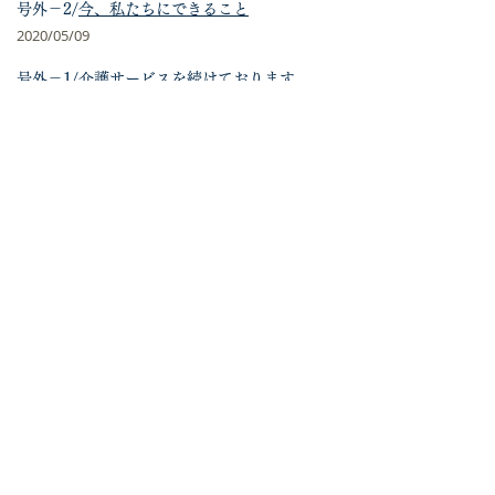
号外－2/
今、私たちにできること
2020/05/09
号外－1/
介護サービスを続けております
2020/05/04
第4号/
『共慈会サポート登録と寄付』受付
コロナ感染症対策書面と電話対応に変更！
2020/04/01
第3号/
「誰も置き去りにしない」を胸に
2020/02/10​
第2号/
「なぎさ虹の会から共慈会へつなぐ門
出の会」12月21日開催
​2019/12/01
第1号/
（1）新生「共慈会」が船出しました
（2）スタッフ紹介