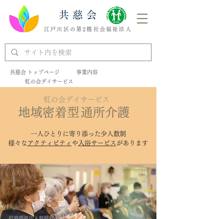
江戸川区の第2種社会福祉法人
共慈会 トップページ
事業内容
虹の会デイサービス
虹の会デイサービス
地域密着型
通所介護
一人ひとりに寄り添った少人数制
様々な
アクティビティ
や
入浴サービス
があります